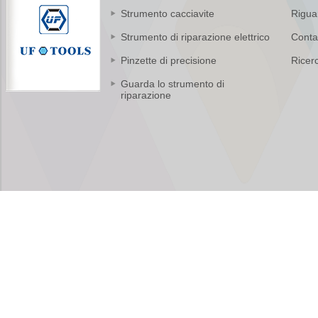
LED Morsetto a
Strumento cacciavite
Rigua
mano per aiutare
Clip a LED Lente
Strumento di riparazione elettrico
Conta
d'ingrandimento
Supporto per
Pinzette di precisione
Ricer
saldatore Lente di
ingrandimento
Saldatura
Guarda lo strumento di
Rilavorazione
riparazione
Strumenti di
riparazione
Set di cacciaviti
elettrici a batteria
Kingsdun 8 pezzi
Set di strumenti di
riparazione elettrici a
coppia regolabile di
ricarica