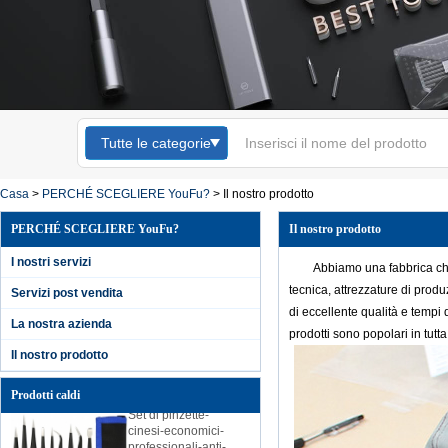
Tutte le categorie
Kingsdun 12pcs
cacciavite magnetico
set cacciaviti Torx
Casa
>
PERCHÉ SCEGLIERE YouFu?
>
Il nostro prodotto
Phillips cacciaviti per
la riparazione del
cellulare del
PERCHÉ SCEGLIERE YouFu?
Il nostro prodotto
computer portatile
I nostri servizi
Abbiamo una fabbrica che
Set di cacciaviti
tecnica, attrezzature di prod
elettrici Kingsdun
Servizi post vendita
2019 telefono di
di eccellente qualità e tempi
La nostra azienda
casa fai-da-te PC
prodotti sono popolari in tutt
riparazione batteria
Il nostro prodotto
al litio ricarica
batteria elettrica
Prodotti caldi
Set di pinzette-
cinesi-economici-
professionali-anti-