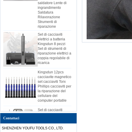
ingrandimento
Saldatura
Rilavorazione
Strumenti di
riparazione
Set di cacciaviti
elettrici a batteria
Kingsdun 8 pezzi
Set di strumenti di
riparazione elettrici a
coppia regolabile di
ricarica
Kingsdun 12pcs
cacciavite magnetico
set cacciaviti Torx
Phillips cacciaviti per
la riparazione del
cellulare del
computer portatile
Set di cacciaviti
elettrici Kingsdun
2019 telefono di
Contattaci
casa fai-da-te PC
riparazione batteria
SHENZHEN YOUFU TOOLS CO., LTD.
al litio ricarica