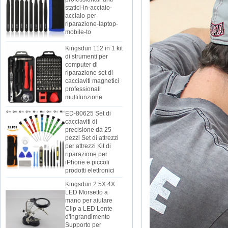
statici-in-acciaio-
acciaio-per-
riparazione-laptop-
mobile-to
Kingsdun 112 in 1 kit
di strumenti per
computer di
riparazione set di
cacciaviti magnetici
professionali
multifunzione
ED-80625 Set di
cacciaviti di
precisione da 25
pezzi Set di attrezzi
per attrezzi Kit di
riparazione per
iPhone e piccoli
prodotti elettronici
Kingsdun 2.5X 4X
LED Morsetto a
mano per aiutare
Clip a LED Lente
d'ingrandimento
Supporto per
saldatore Lente di