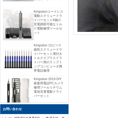
Kingsdunコードレス
電動スクリュードラ
イバーセット8個の
充電調節可能なトル
ク電動修理ツールセ
ット
Kingsdun 12ピース
磁気スクリュードラ
イバーセット溝付き
トルクスプラスドラ
イバー用のラップト
ップコンピュータ携
帯電話修理
Kingsdun 2019 DIY
家庭用電話PCカメラ
修理ツールリチウム
電池充電電動ドライ
バーセット
お問い合わせ
中国の安いダイスプ
ロフェッショナル帯