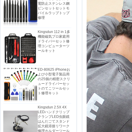
電防止ステンレス鋼
ピンセットセットモ
バイルラップトップ
修理
Kingsdun 112 in 1多
機能磁気プロ家庭用
ドライバーセット修
理コンピューターツ
ールキット
ED-80625 iPhoneお
よび小型電子製品用
の25個の精密スクリ
ュードライバーセッ
トのてこツールセッ
ト修理キット
Kingsdun 2.5X 4X
LEDハンドクリップ
クランプLED虫眼鏡
はんだごてスタンド
拡大鏡溶接リワーク
修理ホルダーツール