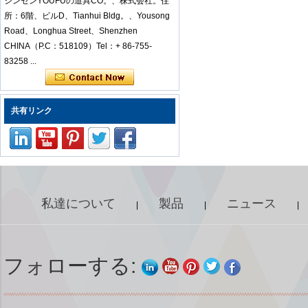
シンセンYOUFUの道具CO。、株式会社。住
電防止ステンレス鋼
ピンセットセットモ
所：6階、ビルD、Tianhui Bldg。、Yousong
バイルラップトップ
Road、Longhua Street、Shenzhen
修理
CHINA（P.C：518109）Tel：+ 86-755-
83258 ...
Kingsdun 112 in 1多
機能磁気プロ家庭用
ドライバーセット修
理コンピューターツ
共有リンク
ールキット
ED-80625 iPhoneお
よび小型電子製品用
の25個の精密スクリ
ュードライバーセッ
トのてこツールセッ
私達について
製品
ニュース
|
|
|
ト修理キット
Kingsdun 2.5X 4X
LEDハンドクリップ
フォローする:
クランプLED虫眼鏡
はんだごてスタンド
拡大鏡溶接リワーク
修理ホルダーツール