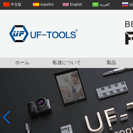
中文版
español
English
العربية
р
ホーム
私達について
製品