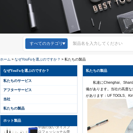
すべてのカテゴリ
Kingsdun 12ピース
磁気スクリュードラ
イバーセット溝付き
ホーム
>
なぜYouFuを選ぶのですか？
>
私たちの製品
トルクスプラスドラ
イバー用のラップト
なぜYouFuを選ぶのですか？
私たちの製品
ップコンピュータ携
帯電話修理
私たちのサービス
私達にChenghai、
Kingsdun 2019 DIY
備があります。当社の高度な
アフターサービス
家庭用電話PCカメラ
修理ツールリチウム
があります：UF TOOLS、
当社
電池充電電動ドライ
バーセット
私たちの製品
ホット製品
中国の安いダイスプ
ロフェッショナル帯