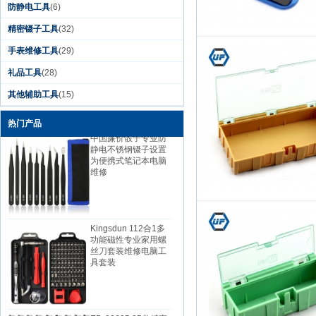
防静电工具
(6)
精密镊子工具
(32)
金斯敦2019 DIY家用
手表维修工具
(29)
手机PC相机维修工具
锂电池充电电动螺丝
礼品工具
(28)
刀套装
其他辅助工具
(15)
热门产品
中国廉价骰子专业防
静电不锈钢镊子设置
为便携式笔记本电脑
维修
Kingsdun 112合1多
功能磁性专业家用螺
丝刀套装维修电脑工
具套装
ED-80625 25件精密