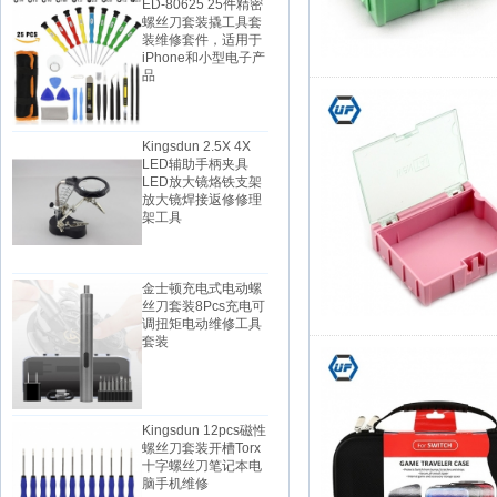
螺丝刀套装撬工具套
装维修套件，适用于
iPhone和小型电子产
品
Kingsdun 2.5X 4X
LED辅助手柄夹具
LED放大镜烙铁支架
放大镜焊接返修修理
架工具
金士顿充电式电动螺
丝刀套装8Pcs充电可
调扭矩电动维修工具
套装
Kingsdun 12pcs磁性
螺丝刀套装开槽Torx
十字螺丝刀笔记本电
脑手机维修