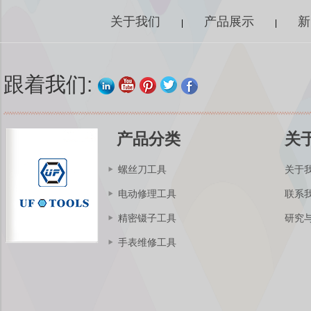
螺丝刀套装撬工具套
装维修套件，适用于
关于我们
产品展示
新
|
|
iPhone和小型电子产
品
跟着我们:
Kingsdun 2.5X 4X
LED辅助手柄夹具
LED放大镜烙铁支架
放大镜焊接返修修理
架工具
产品分类
关
螺丝刀工具
关于
金士顿充电式电动螺
丝刀套装8Pcs充电可
电动修理工具
联系
调扭矩电动维修工具
套装
精密镊子工具
研究
手表维修工具