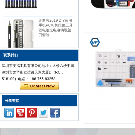
金斯敦2019 DIY家用
手机PC相机维修工具
锂电池充电电动螺丝
刀套装
联系我们
中国廉价骰子专业防
静电不锈钢镊子设置
为便携式笔记本电脑
深圳市友福工具有限公司地址：大楼六楼中国
维修
深圳市龙华街友谊路天惠大厦D（P.C：
518109）电话：+ 86-755-83258 ...
Kingsdun 112合1多
功能磁性专业家用螺
分享链接
丝刀套装维修电脑工
具套装
ED-80625 25件精密