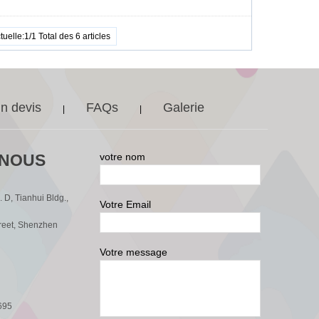
uelle:1/1 Total des 6 articles
n devis
FAQs
Galerie
|
|
-NOUS
votre nom
 D, Tianhui Bldg.,
Votre Email
reet, Shenzhen
Votre message
695