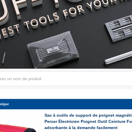
atique
Sac à outils de support de poignet magnét
Percer Électricien Poignet Outil Ceinture F
adsorbante à la demande facilement