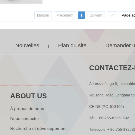
Maison
Précédent
1
Suivant
Fin
Page act
Nouvelles
Plan du site
Demander u
|
|
|
CONTACTEZ
Adresse: étage 6, immeuble.
ABOUT US
Yousong Road, Longhua St
CHINE (P.C: 518109)
À propos de nous
Nous contacter
Tél: + 86-755-83258692
Recherche et développement
Télécopie: + 86-755-83253