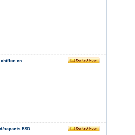
e
 chiffon en
idérapants ESD