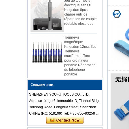
électrique sans fil
Kingsdun 8pcs
charge outil de
réparation de couple
réglable électrique
Tournevis
magnétique
Kingsdun 12pcs Set
Tournevis
cruciformes Torx
pour ordinateur
portable Réparation
de téléphone
portable
Kingsdun 2019
bricolage téléphone
Contactez-nous
à domicile PC
caméra outil de
SHENZHEN YOUFU TOOLS CO., LTD.
réparation batterie
Adresse: étage 6, immeuble. D, Tianhui Bldg.,
au lithium charge
tournevis électrique
Yousong Road, Longhua Street, Shenzhen
ensemble
CHINE (P.C: 518109) Tél: + 86-755-83258 ...
Chinois-pas cher-
dés professionnel-
anti-statique-en-