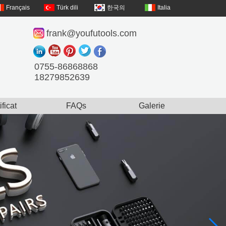
Français
Türk dili
한국의
Italia
frank@youfutools.com
0755-86868868
18279852639
ificat
FAQs
Galerie