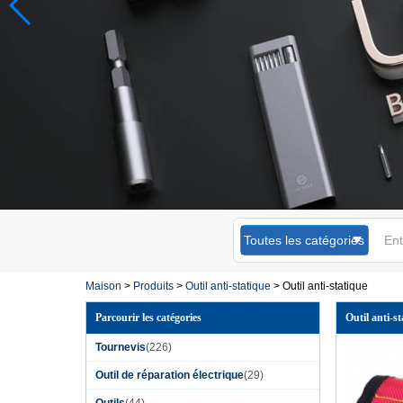
Toutes les catégories
Maison
>
Produits
>
Outil anti-statique
>
Outil anti-statique
Parcourir les catégories
Outil anti-st
Tournevis
(226)
Outil de réparation électrique
(29)
Outils
(44)