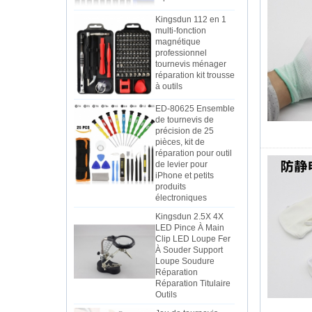
Kingsdun 112 en 1
multi-fonction
magnétique
professionnel
tournevis ménager
réparation kit trousse
à outils
ED-80625 Ensemble
de tournevis de
précision de 25
pièces, kit de
réparation pour outil
de levier pour
iPhone et petits
produits
électroniques
Kingsdun 2.5X 4X
LED Pince À Main
Clip LED Loupe Fer
À Souder Support
Loupe Soudure
Réparation
Réparation Titulaire
Outils
Jeu de tournevis