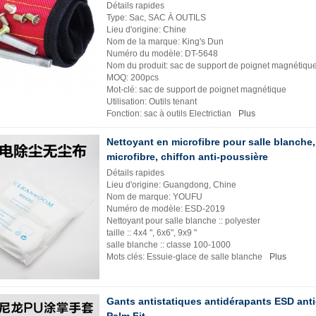
Détails rapides
Type: Sac, SAC À OUTILS
Lieu d'origine: Chine
Nom de la marque: King's Dun
Numéro du modèle: DT-5648
Nom du produit: sac de support de poignet magnétiqu
MOQ: 200pcs
Mot-clé: sac de support de poignet magnétique
Utilisation: Outils tenant
Fonction: sac à outils Electrictian
Plus
Nettoyant en microfibre pour salle blanche,
microfibre, chiffon anti-poussière
Détails rapides
Lieu d'origine: Guangdong, Chine
Nom de marque: YOUFU
Numéro de modèle: ESD-2019
Nettoyant pour salle blanche :: polyester
taille :: 4x4 ", 6x6", 9x9 "
salle blanche :: classe 100-1000
Mots clés: Essuie-glace de salle blanche
Plus
Gants antistatiques antidérapants ESD ant
Palm Fit