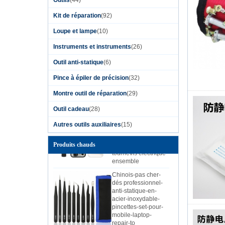
Kit de réparation
(92)
Tournevis
magnétique
Loupe et lampe
(10)
Kingsdun 12pcs Set
Tournevis
Instruments et instruments
(26)
cruciformes Torx
pour ordinateur
Outil anti-statique
(6)
portable Réparation
de téléphone
Pince à épiler de précision
(32)
portable
Montre outil de réparation
(29)
Kingsdun 2019
bricolage téléphone
Outil cadeau
(28)
à domicile PC
caméra outil de
Autres outils auxiliaires
(15)
réparation batterie
au lithium charge
Produits chauds
tournevis électrique
ensemble
Chinois-pas cher-
dés professionnel-
anti-statique-en-
acier-inoxydable-
pincettes-set-pour-
mobile-laptop-
repair-to