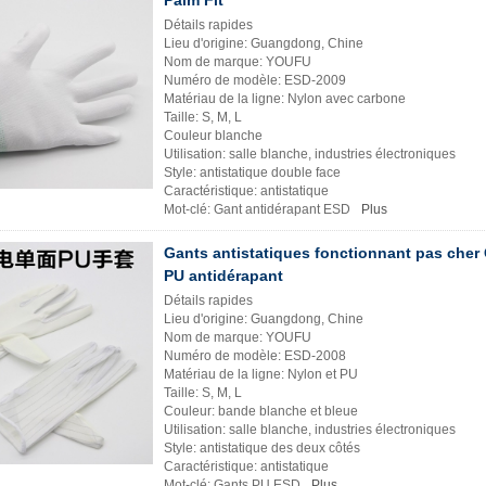
Détails rapides
Lieu d'origine: Guangdong, Chine
Nom de marque: YOUFU
Numéro de modèle: ESD-2009
Matériau de la ligne: Nylon avec carbone
Taille: S, M, L
Couleur blanche
Utilisation: salle blanche, industries électroniques
Style: antistatique double face
Caractéristique: antistatique
Mot-clé: Gant antidérapant ESD
Plus
Gants antistatiques fonctionnant pas cher
PU antidérapant
Détails rapides
Lieu d'origine: Guangdong, Chine
Nom de marque: YOUFU
Numéro de modèle: ESD-2008
Matériau de la ligne: Nylon et PU
Taille: S, M, L
Couleur: bande blanche et bleue
Utilisation: salle blanche, industries électroniques
Style: antistatique des deux côtés
Caractéristique: antistatique
Mot-clé: Gants PU ESD
Plus