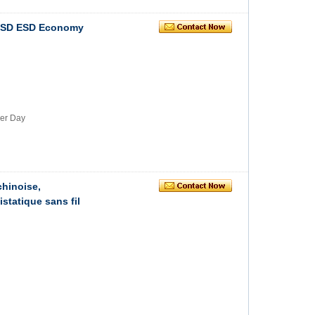
e ESD ESD Economy
per Day
chinoise,
statique sans fil