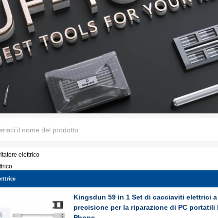
itatore elettrico
trico
ettrico
Kingsdun 59 in 1 Set di cacciaviti elettrici a b
precisione per la riparazione di PC portatili
Phone