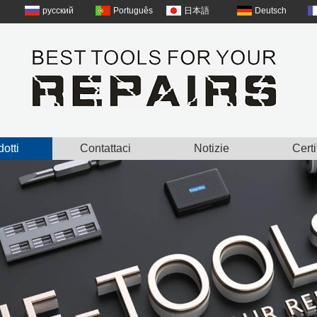
русский
Português
日本語
Deutsch
otti
Contattaci
Notizie
Certi