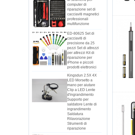
riparazione set di
cacciaviti magnetici
professionali
multifunzione
ED-80625 Set di
cacciaviti di
precisione da 25
pezzi Set di attrezzi
per attrezzi Kit di
riparazione per
iPhone e piccoli
prodotti elettronici
Kingsdun 2.5X 4X
LED Morsetto a
mano per aiutare
Clip a LED Lente
d'ingrandimento
Supporto per
saldatore Lente di
ingrandimento
Saldatura
Rilavorazione
Strumenti di
riparazione
Set di cacciaviti
elettrici a batteria