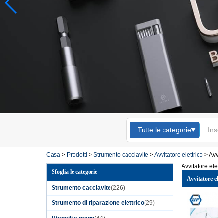
Tutte le categorie
Casa
>
Prodotti
>
Strumento cacciavite
>
Avvitatore elettrico
>
Avv
Avvitatore elet
Sfoglia le categorie
Avvitatore el
Strumento cacciavite
(226)
Strumento di riparazione elettrico
(29)
Utensili a mano
(44)