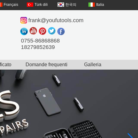
Français
Türk dili
한국의
Italia
frank@youfutools.com
0755-86868868
18279852639
ficato
Domande frequenti
Galleria