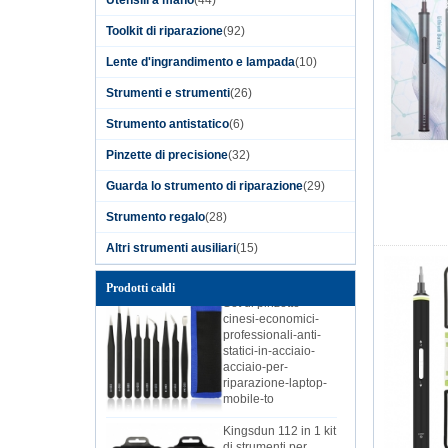
Kingsdun 12pcs
Toolkit di riparazione
(92)
cacciavite magnetico
set cacciaviti Torx
Lente d'ingrandimento e lampada
(10)
Phillips cacciaviti per
la riparazione del
Strumenti e strumenti
(26)
cellulare del
computer portatile
Strumento antistatico
(6)
Set di cacciaviti
Pinzette di precisione
(32)
elettrici Kingsdun
2019 telefono di
Guarda lo strumento di riparazione
(29)
casa fai-da-te PC
riparazione batteria
Strumento regalo
(28)
al litio ricarica
Altri strumenti ausiliari
batteria elettrica
(15)
Set di pinzette-
Prodotti caldi
cinesi-economici-
professionali-anti-
statici-in-acciaio-
acciaio-per-
riparazione-laptop-
mobile-to
Kingsdun 112 in 1 kit
di strumenti per
computer di