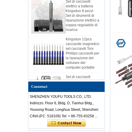
Kingsdun 8 pezzi
Set di strumenti di
riparazione elettrici a
coppia regolabile di
ricarica
Kingsdun 12pcs
cacciavite magnetico
set cacciaviti Torx
Phillips cacciaviti per
la riparazione del
cellulare del
computer portatile
Set di cacciaviti
elettrici Kingsdun
2019 telefono di
casa fai-da-te PC
Contattaci
riparazione batteria
al litio ricarica
SHENZHEN YOUFU TOOLS CO., LTD.
batteria elettrica
Indirizzo: Floor 6, Bldg. D, Tianhui Bldg.,
Set di pinzette-
Yousong Road, Longhua Street, Shenzhen
cinesi-economici-
CINA (P.C: 518109) Tel: + 86-755-83258 ...
professionali-anti-
statici-in-acciaio-
acciaio-per-
riparazione-laptop-