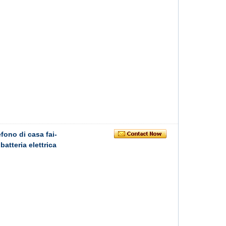
efono di casa fai-
batteria elettrica