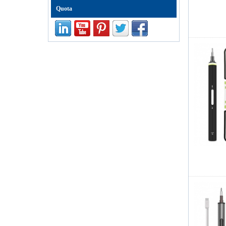
mobile-to
Quota
Kingsdun 112 in 1 kit
di strumenti per
computer di
riparazione set di
cacciaviti magnetici
professionali
multifunzione
ED-80625 Set di
cacciaviti di
precisione da 25
pezzi Set di attrezzi
per attrezzi Kit di
riparazione per
iPhone e piccoli
prodotti elettronici
Kingsdun 2.5X 4X
LED Morsetto a
mano per aiutare
Clip a LED Lente
d'ingrandimento
Supporto per
saldatore Lente di
ingrandimento
Saldatura