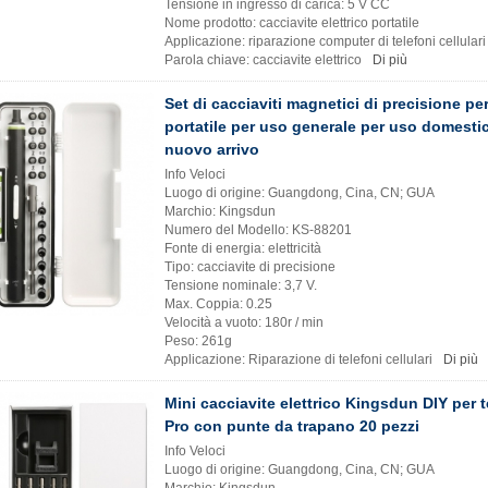
Tensione in ingresso di carica: 5 V CC
Nome prodotto: cacciavite elettrico portatile
Applicazione: riparazione computer di telefoni cellulari
Parola chiave: cacciavite elettrico
Di più
Set di cacciaviti magnetici di precisione p
portatile per uso generale per uso domesti
nuovo arrivo
Info Veloci
Luogo di origine: Guangdong, Cina, CN; GUA
Marchio: Kingsdun
Numero del Modello: KS-88201
Fonte di energia: elettricità
Tipo: cacciavite di precisione
Tensione nominale: 3,7 V.
Max. Coppia: 0.25
Velocità a vuoto: 180r / min
Peso: 261g
Applicazione: Riparazione di telefoni cellulari
Di più
Mini cacciavite elettrico Kingsdun DIY per t
Pro con punte da trapano 20 pezzi
Info Veloci
Luogo di origine: Guangdong, Cina, CN; GUA
Marchio: Kingsdun