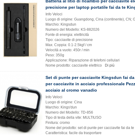
Batteria al litio di ricambio per cacciavite el
precisione per laptop portatile fai da te K
Info Veloci
Luogo di origine: Guangdong, Cina (continente), CN;
Marchio: Kingsdun
Numero del Modello: KS-882026
Fonte di energia: elettricità
Tipo: cacciavite di precisione
Max. Coppia: 0.1-2.5kgf / cm
Velocità a vuoto: 450r / min
Peso: 350g
Applicazione: Riparazione di telefoni cellulari
Nome prodotto: cacciavite elettrico
Di più
Set di punte per cacciavite Kingsdun fai da
per cacciavite in acciaio professionale Pezzi
acciaio al cromo vanadio
Info Veloci
Luogo di origine: Cina
Marchio: Kings'dun
Numero del Modello: TD-856
Tipo di testa della vite: MULTIUSO
Finitura: cromo
Nome del prodotto: set di punte per cacciavite fai da te
Caratteristica: facile da trasportare