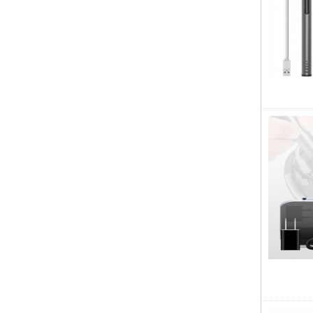
Rilavorazione
Strumenti di
riparazione
Set di cacciaviti
elettrici a batteria
Kingsdun 8 pezzi
Set di strumenti di
riparazione elettrici a
coppia regolabile di
ricarica