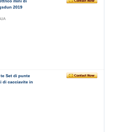
ettrico mini di
ingsdun 2019
 GUA
 te Set di punte
 di cacciavite in