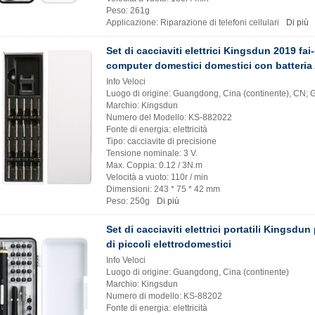
Peso: 261g
Applicazione: Riparazione di telefoni cellulari
Di più
Set di cacciaviti elettrici Kingsdun 2019 fai
computer domestici domestici con batteria
Info Veloci
Luogo di origine: Guangdong, Cina (continente), CN;
Marchio: Kingsdun
Numero del Modello: KS-882022
Fonte di energia: elettricità
Tipo: cacciavite di precisione
Tensione nominale: 3 V.
Max. Coppia: 0.12 / 3N.m
Velocità a vuoto: 110r / min
Dimensioni: 243 * 75 * 42 mm
Peso: 250g
Di più
Set di cacciaviti elettrici portatili Kingsdun
di piccoli elettrodomestici
Info Veloci
Luogo di origine: Guangdong, Cina (continente)
Marchio: Kingsdun
Numero di modello: KS-88202
Fonte di energia: elettricità