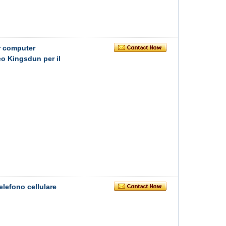
er computer
co Kingsdun per il
elefono cellulare