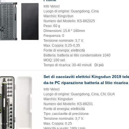
Info Veloci
Luogo di origine: Guangdong, Cina
Marchio: Kings'dun
Numero del Modello: KS-882025
Peso: 60 g
Dimensioni: 15.8 * 180mm
Frequenza: 0
Tensione nominale: 3,7 V.
Max. Coppia: 0,25-0,35
Fonte di energia: elettricità
Batteria: batteria al litio condensatore 1040
MOQ: 100 set
Tempo di ricarica: 30-40 minuti
Di più
Set di cacciaviti elettrici Kingsdun 2019 tel
da-te PC riparazione batteria al litio ricarica 
Info Veloci
Luogo di origine: Guangdong, Cina, CN; GUA
Marchio: Kingsdun
Numero del Modello: KS-88201
Fonte di energia: elettricità
Tipo: cacciavite di precisione
Tensione nominale: 3,7 V.
Max. Coppia: 0.25
Velocità a vuoto: 180r / min