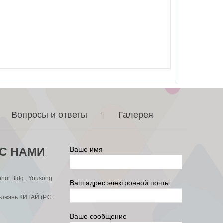
Вопросы и ответы
Галерея
|
С НАМИ
Ваше имя
nhui Bldg., Yousong
Ваш адрес электронной почты
ьчжэнь КИТАЙ (P.C:
Ваше сообщение