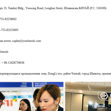
рп. D, Tianhui Bldg., Yousong Road, Longhua Street, Шэньчжэнь КИТАЙ (P.C: 518109)
-755-83258692
6-755-83253695
ая почта:
sophie@youfutools.com
futools
: + 86-13428759636
формирующаяся промышленная зона, DongLi tow, район Чэнхай, город Шаньтоу, провинц