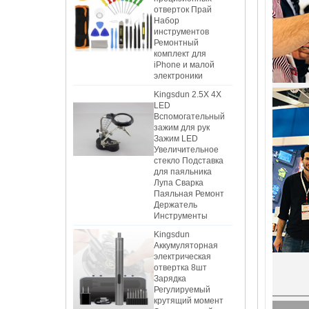
Набор
инструментов
Ремонтный
комплект для
iPhone и малой
электроники
Kingsdun 2.5X 4X
LED
Вспомогательный
зажим для рук
Зажим LED
Увеличительное
стекло Подставка
для паяльника
Лупа Сварка
Паяльная Ремонт
Держатель
Инструменты
Kingsdun
Аккумуляторная
электрическая
отвертка 8шт
Зарядка
Регулируемый
крутящий момент
Электрический
набор