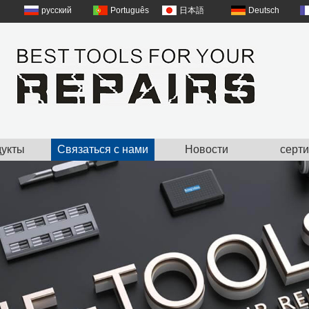
русский
Português
日本語
Deutsch
укты
Связаться с нами
Новости
серт