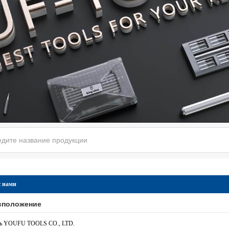
с нами
сположение
ь YOUFU TOOLS CO., LTD.