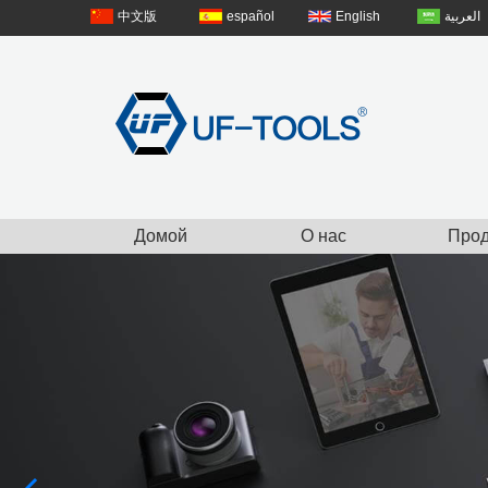
中文版
español
English
العربية
Домой
О нас
Прод