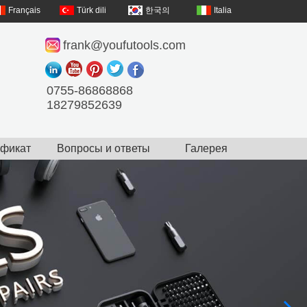
Français
Türk dili
한국의
Italia
frank@youfutools.com
0755-86868868
18279852639
ификат
Вопросы и ответы
Галерея