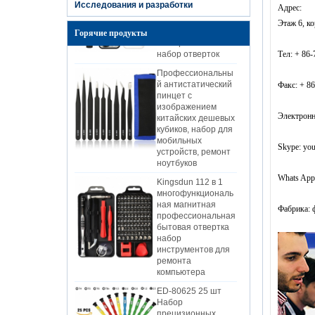
Исследования и разработки
литиевая батарея
Адрес:
зарядки
Этаж 6, ко
электрический
Горячие продукты
набор отверток
Тел: + 86
Профессиональны
й антистатический
пинцет с
Факс: + 8
изображением
китайских дешевых
кубиков, набор для
Электронн
мобильных
устройств, ремонт
Skype: you
ноутбуков
Kingsdun 112 в 1
Whats App
многофункциональ
ная магнитная
профессиональная
Фабрика: 
бытовая отвертка
набор
инструментов для
ремонта
компьютера
ED-80625 25 шт
Набор
прецизионных
отверток Прай