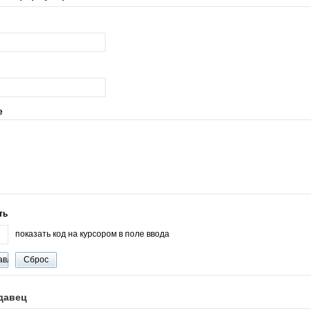
е
ть
показать код на курсором в поле ввода
давец