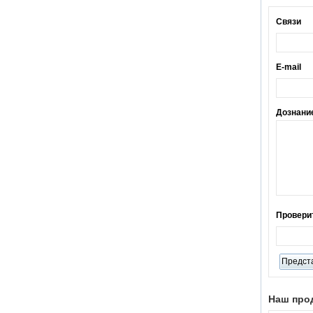
мобильных
устройств, ремонт
Связи
ноутбуков
Kingsdun 112 в 1
многофункциональ
ная магнитная
E-mail
профессиональная
бытовая отвертка
набор
инструментов для
Дознани
ремонта
компьютера
ED-80625 25 шт
Набор
прецизионных
отверток Прай
Набор
инструментов
Провери
Ремонтный
комплект для
iPhone и малой
электроники
Kingsdun 2.5X 4X
LED
Вспомогательный
Наш про
зажим для рук