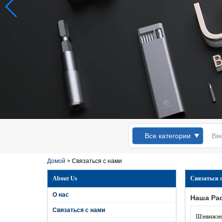
Kingsdun 12 шт.
Магнитный Набор
Отверток С
Все категории
Отверстиями Torx
Phillips Отвертки
для Портативных
Домой
>
Связаться с нами
Компьютеров
Ремонт Мобильных
About Us
Связаться 
Телефонов
О нас
Kingsdun 2019 DIY
Наша Ра
домашний телефон
Связаться с нами
ПК ремонт камеры
Шэньчжэн
инструмент