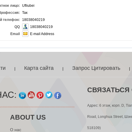
ктное лицо:
Ufliubei
Профессия:
Так
й телефон:
18038040219
QQ
18038040219
Email
E-mail Address
ти
Карта сайта
Запрос Цитировать
|
|
|
СВЯЗАТЬСЯ 
НАС:
Адрес: 6 этаж, корп. D, Tia
ABOUT US
Road, Longhua Street, Шэн
518109)
О нас