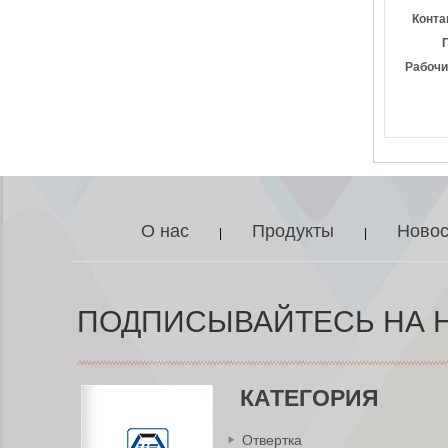
Зажим LED
Увеличительное
Конта
стекло Подставка
для паяльника
Лупа Сварка
Рабочи
Паяльная Ремонт
Держатель
Инструменты
Kingsdun
Аккумуляторная
электрическая
отвертка 8шт
Зарядка
Регулируемый
О нас
Продукты
Новос
|
|
крутящий момент
Электрический
набор
инструментов для
ремонта
ПОДПИСЫВАЙТЕСЬ НА 
КАТЕГОРИЯ
Отвертка