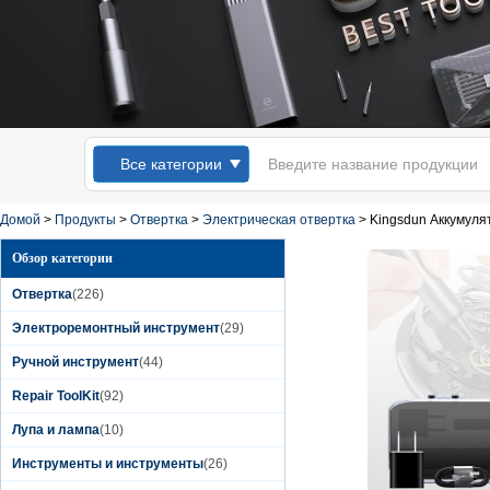
Все категории
Домой
>
Продукты
>
Отвертка
>
Электрическая отвертка
>
Kingsdun Аккумулят
Обзор категории
Отвертка
(226)
Электроремонтный инструмент
(29)
Ручной инструмент
(44)
Kingsdun 12 шт.
Repair ToolKit
(92)
Магнитный Набор
Отверток С
Лупа и лампа
(10)
Отверстиями Torx
Phillips Отвертки
Инструменты и инструменты
(26)
для Портативных