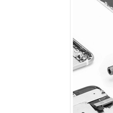
Профессиональны
й антистатический
пинцет с
изображением
китайских дешевых
кубиков, набор для
мобильных
устройств, ремонт
ноутбуков
Kingsdun 112 в 1
многофункциональ
ная магнитная
профессиональная
бытовая отвертка
набор
инструментов для
ремонта
компьютера
ED-80625 25 шт
Набор
прецизионных
отверток Прай
Набор
инструментов
Ремонтный
комплект для