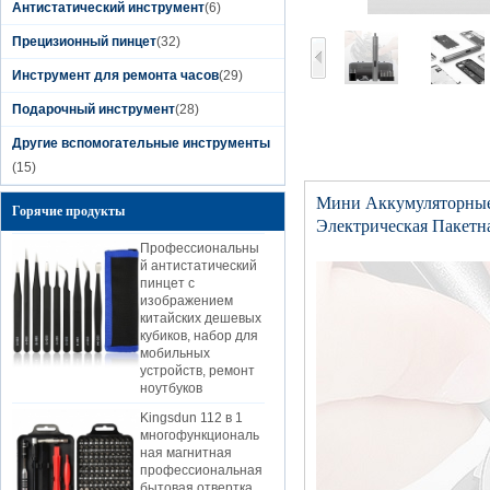
Компьютеров
Антистатический инструмент
(6)
Ремонт Мобильных
Прецизионный пинцет
Телефонов
(32)
Kingsdun 2019 DIY
Инструмент для ремонта часов
(29)
домашний телефон
ПК ремонт камеры
Подарочный инструмент
(28)
инструмент
литиевая батарея
Другие вспомогательные инструменты
зарядки
(15)
электрический
набор отверток
Мини Аккумуляторные 
Горячие продукты
Профессиональны
Электрическая Пакетн
й антистатический
пинцет с
изображением
китайских дешевых
кубиков, набор для
мобильных
устройств, ремонт
ноутбуков
Kingsdun 112 в 1
многофункциональ
ная магнитная
профессиональная
бытовая отвертка
набор