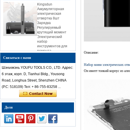
Аккумуляторная
электрическая
отвертка 8шт
Зарядка
Регулируемый
крутящий момент
Электрический
набор
инструментов для
ремонта
Kingsdun 12 шт.
Описание:
Магнитный Набор
Связаться с нами
Отверток С
Набор мини электрических отв
Отверстиями Torx
Шэньчжэнь YOUFU TOOLS CO., LTD. Адрес:
Phillips Отвертки
Он имеет тонкий корпус из алю
6 этаж, корп. D, Tianhui Bldg., Yousong
для Портативных
Компьютеров
Road, Longhua Street, Shenzhen CHINA
Ремонт Мобильных
(P.C: 518109) Тел: + 86-755-83258 ...
Телефонов
Kingsdun 2019 DIY
домашний телефон
ПК ремонт камеры
Доля
инструмент
литиевая батарея
зарядки
электрический
набор отверток