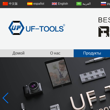
中文版
español
English
العربية
р
Домой
О нас
Продукты