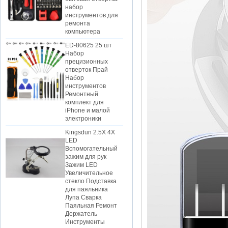
инструментов для
ремонта
компьютера
ED-80625 25 шт
Набор
прецизионных
отверток Прай
Набор
инструментов
Ремонтный
комплект для
iPhone и малой
электроники
Kingsdun 2.5X 4X
LED
Вспомогательный
зажим для рук
Зажим LED
Увеличительное
стекло Подставка
для паяльника
Лупа Сварка
Паяльная Ремонт
Держатель
Инструменты
Kingsdun