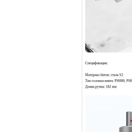
iPhone и малой
электроники
Kingsdun 2.5X 4X
LED
Вспомогательный
зажим для рук
Зажим LED
Увеличительное
стекло Подставка
для паяльника
Лупа Сварка
Паяльная Ремонт
Спецификация:
Держатель
Инструменты
Материал битов: сталь S2
Kingsdun
Тип головки винта: PH000, PH
Аккумуляторная
электрическая
Длина ручки: 182 мм
отвертка 8шт
Зарядка
Регулируемый
крутящий момент
Электрический
набор
инструментов для
ремонта