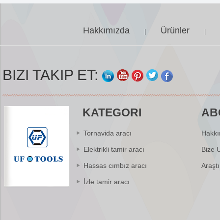
Hakkımızda
Ürünler
|
|
BIZI TAKIP ET:
KATEGORI
AB
Tornavida aracı
Hakkı
Elektrikli tamir aracı
Bize 
Hassas cımbız aracı
Araşt
İzle tamir aracı