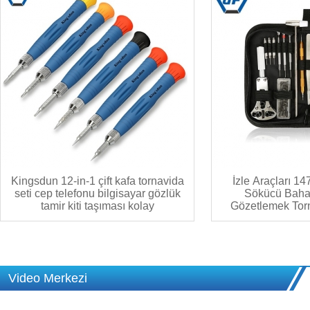
Kingsdun 12-in-1 çift kafa tornavida
İzle Araçları 14
seti cep telefonu bilgisayar gözlük
Sökücü Baha
tamir kiti taşıması kolay
Gözetlemek Torn
Onarım Aracı Kit
Parç
Video Merkezi