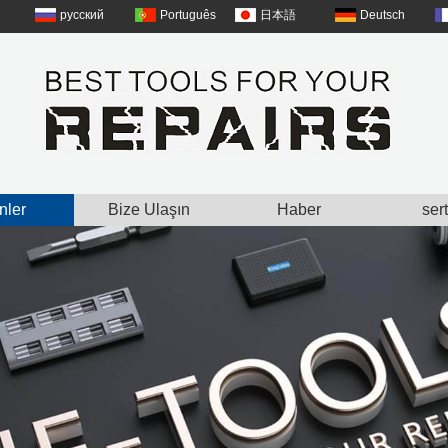
русский
Português
日本語
Deutsch
nler
Bize Ulaşın
Haber
sert