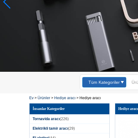
Tüm Kategoriler
Ev
>
Ürünler
>
Hediye aracı
>
Hediye aracı
İnsanlar Kategoriler
Hediye aracı
Tornavida aracı
(226)
Elektrikli tamir aracı
(29)
El aletleri
(44)