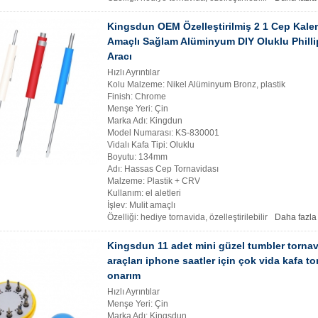
Kingsdun OEM Özelleştirilmiş 2 1 Cep Kal
Amaçlı Sağlam Alüminyum DIY Oluklu Philli
Aracı
Hızlı Ayrıntılar
Kolu Malzeme: Nikel Alüminyum Bronz, plastik
Finish: Chrome
Menşe Yeri: Çin
Marka Adı: Kingdun
Model Numarası: KS-830001
Vidalı Kafa Tipi: Oluklu
Boyutu: 134mm
Adı: Hassas Cep Tornavidası
Malzeme: Plastik + CRV
Kullanım: el aletleri
İşlev: Mulit amaçlı
Özelliği: hediye tornavida, özelleştirilebilir
Daha fazla
Kingsdun 11 adet mini güzel tumbler torna
araçları iphone saatler için çok vida kafa to
onarım
Hızlı Ayrıntılar
Menşe Yeri: Çin
Marka Adı: Kingsdun