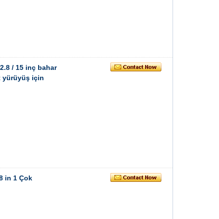
2.8 / 15 inç bahar
 yürüyüş için
8 in 1 Çok