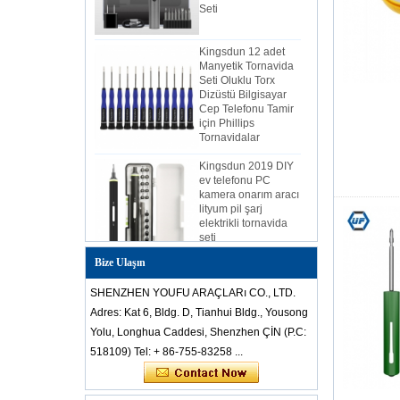
Kingsdun 12 adet
Manyetik Tornavida
Seti Oluklu Torx
Dizüstü Bilgisayar
Cep Telefonu Tamir
için Phillips
Tornavidalar
Kingsdun 2019 DIY
ev telefonu PC
kamera onarım aracı
lityum pil şarj
elektrikli tornavida
seti
Çin-ucuz-zar
Bize Ulaşın
profesyonel-anti-
statik-paslanmaz-
SHENZHEN YOUFU ARAÇLARı CO., LTD.
çelik-cımbız-set-
Adres: Kat 6, Bldg. D, Tianhui Bldg., Yousong
mobil-laptop-tamir-
için
Yolu, Longhua Caddesi, Shenzhen ÇİN (P.C:
518109) Tel: + 86-755-83258 ...
Kingsdun 112 1 çok
fonksiyonlu manyetik