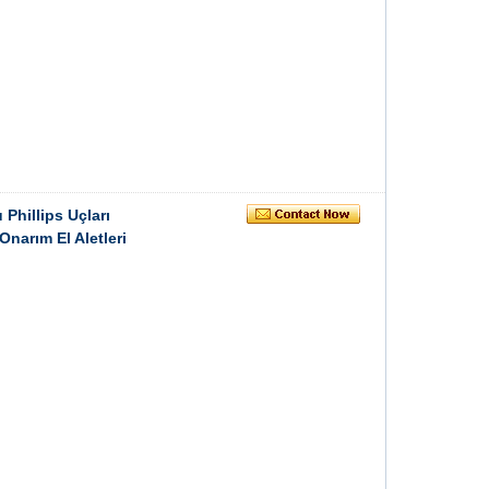
Phillips Uçları
narım El Aletleri