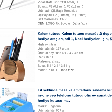
Vidalı Kafa Tipi: ÇOK AMAÇLI
Boyutu: P2 (0,8 mm), P5 (1.2 mm)
Ürün adı: Çift Başlı Tornavida
Uç Boyutu: P2 (0.8mm), P5 (1.2mm)
Şaft Malzemesi: CRV
OEM: LOGO, Uç Boyutu
Daha fazla
Kalem tutucu Kalem tutucu masaüstü dep
hediye araçları, stil 1, Noel hediyeleri için,
Hızlı ayrıntılar
Ürün ağırlığı: 177 gram
Ürünün boyutu: 5.4 x 2.4 x 3.5 cm
Renk stili: 1
Malzeme: ahşap
Boyut: 5.4 * 2.4 * 3.5 inç
Model: PH001
Daha fazla
Fil şeklinde masa kalem tedarik saklama kut
in-one cep telefonu tutucu ofis ev sanat d
hediye kutusu-mavi
Marka: Kingsdun
Ürün ağırlığı: 667 g