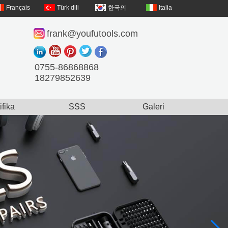
Français
Türk dili
한국의
Italia
frank@youfutools.com
0755-86868868
18279852639
ifika
SSS
Galeri