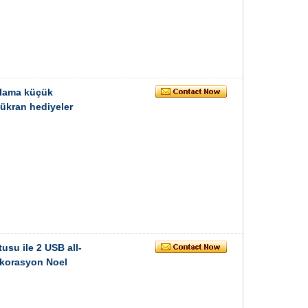
olama küçük
 Şükran hediyeler
usu ile 2 USB all-
ekorasyon Noel