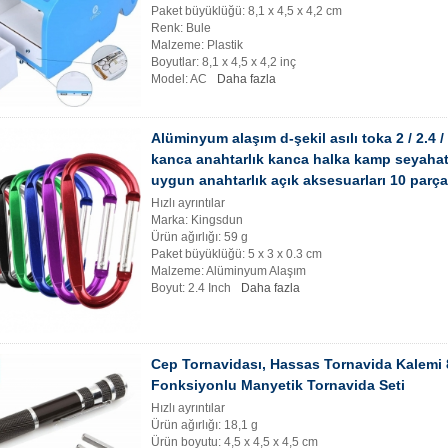
Paket büyüklüğü: 8,1 x 4,5 x 4,2 cm
Renk: Bule
Malzeme: Plastik
Boyutlar: 8,1 x 4,5 x 4,2 inç
Model: AC
Daha fazla
Alüminyum alaşım d-şekil asılı toka 2 / 2.4 / 
kanca anahtarlık kanca halka kamp seyahat
uygun anahtarlık açık aksesuarları 10 parça
Hızlı ayrıntılar
Marka: Kingsdun
Ürün ağırlığı: 59 g
Paket büyüklüğü: 5 x 3 x 0.3 cm
Malzeme: Alüminyum Alaşım
Boyut: 2.4 Inch
Daha fazla
Cep Tornavidası, Hassas Tornavida Kalemi 
Fonksiyonlu Manyetik Tornavida Seti
Hızlı ayrıntılar
Ürün ağırlığı: 18,1 g
Ürün boyutu: 4,5 x 4,5 x 4,5 cm