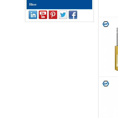
profesyonel ev
Hisse
tornavida seti onarım
bilgisayar aracı kiti
ED-80625 25 adet
hassas tornavida
seti gözetlemek araç
seti tamir kiti iphone
ve küçük elektronik
ürünler için
Kingsdun 2.5X4X
LED El Klip Kelepçe
LED Büyüteç
Büyüteç Havya
Standı Büyüteç
Kaynak Rework
Onarım Tutucu
Araçları
Kingsdun Akülü
Elektrikli Tornavida
Seti 8 Adet Şarj
Ayarlanabilir Tork
Elektrikli Tamir Aracı
Seti