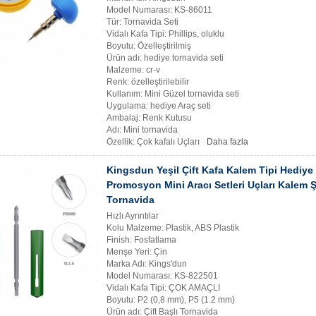
Model Numarası: KS-86011
Tür: Tornavida Seti
Vidalı Kafa Tipi: Phillips, oluklu
Boyutu: Özelleştirilmiş
Ürün adı: hediye tornavida seti
Malzeme: cr-v
Renk: özelleştirilebilir
Kullanım: Mini Güzel tornavida seti
Uygulama: hediye Araç seti
Ambalaj: Renk Kutusu
Adı: Mini tornavida
Özellik: Çok kafalı Uçları
Daha fazla
Kingsdun Yeşil Çift Kafa Kalem Tipi Hediye 
Promosyon Mini Aracı Setleri Uçları Kalem Ş
Tornavida
Hızlı Ayrıntılar
Kolu Malzeme: Plastik, ABS Plastik
Finish: Fosfatlama
Menşe Yeri: Çin
Marka Adı: Kings'dun
Model Numarası: KS-822501
Vidalı Kafa Tipi: ÇOK AMAÇLI
Boyutu: P2 (0,8 mm), P5 (1.2 mm)
Ürün adı: Çift Başlı Tornavida