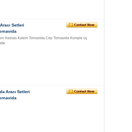
racı Setleri
ornavida
osyon Hassas Kalem Tornavida Cep Tornavida Komple uç
zla
a Aracı Setleri
ornavida