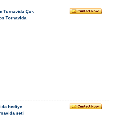
em Tornavida Çok
ps Tornavida
vida hediye
rnavida seti