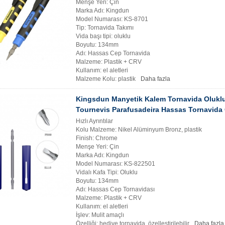
Menşe Yeri: Çin
Marka Adı: Kingdun
Model Numarası: KS-8701
Tip: Tornavida Takımı
Vida başı tipi: oluklu
Boyutu: 134mm
Adı: Hassas Cep Tornavida
Malzeme: Plastik + CRV
Kullanım: el aletleri
Malzeme Kolu: plastik
Daha fazla
Kingsdun Manyetik Kalem Tornavida Oluklu 
Tournevis Parafusadeira Hassas Tornavida O
Hızlı Ayrıntılar
Kolu Malzeme: Nikel Alüminyum Bronz, plastik
Finish: Chrome
Menşe Yeri: Çin
Marka Adı: Kingdun
Model Numarası: KS-822501
Vidalı Kafa Tipi: Oluklu
Boyutu: 134mm
Adı: Hassas Cep Tornavidası
Malzeme: Plastik + CRV
Kullanım: el aletleri
İşlev: Mulit amaçlı
Özelliği: hediye tornavida, özelleştirilebilir
Daha fazla