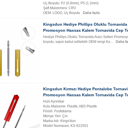
Uç Boyutu: P2 (0.8mm), P5 (1.2mm)
Şaft Malzemesi: CRV
OEM: LOGO, Uç Boyutu
Daha fazla
Kingsdun Hediye Phillips Oluklu Tornavida A
Promosyon Hassas Kalem Tornavida Cep T
Hediye Phillips Oluklu Tornavida Aracı Setleri Prom
boyutu, sapın kabul edilebilir OEM rengi Ko...
Daha fa
Kingsdun Kırmızı Hediye Pentalobe Tornavid
Promosyon Hassas Kalem Tornavida Cep T
Hızlı Ayrıntılar
Kolu Malzeme: Plastik, ABS Plastik
Finish: Fosfatlama
Menşe Yeri: Çin
Marka Adı: Kings'dun
Model Numarası: KS-822501