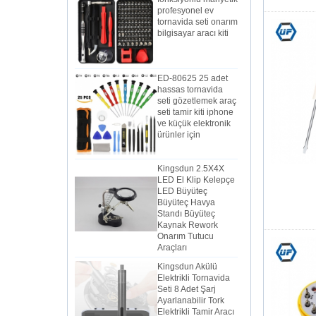
tornavida seti onarım
bilgisayar aracı kiti
ED-80625 25 adet
hassas tornavida
seti gözetlemek araç
seti tamir kiti iphone
ve küçük elektronik
ürünler için
Kingsdun 2.5X4X
LED El Klip Kelepçe
LED Büyüteç
Büyüteç Havya
Standı Büyüteç
Kaynak Rework
Onarım Tutucu
Araçları
Kingsdun Akülü
Elektrikli Tornavida
Seti 8 Adet Şarj
Ayarlanabilir Tork
Elektrikli Tamir Aracı
Seti