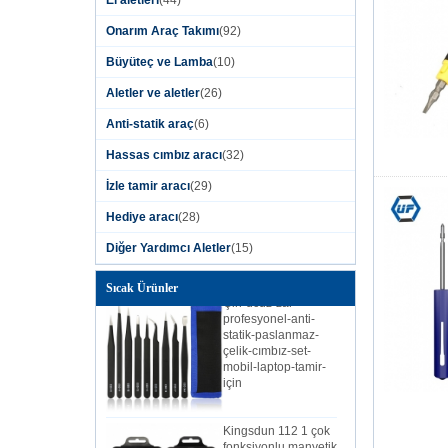
Kingsdun 12 adet
Onarım Araç Takımı
(92)
Manyetik Tornavida
Seti Oluklu Torx
Büyüteç ve Lamba
(10)
Dizüstü Bilgisayar
Cep Telefonu Tamir
Aletler ve aletler
(26)
için Phillips
Tornavidalar
Anti-statik araç
(6)
Kingsdun 2019 DIY
Hassas cımbız aracı
(32)
ev telefonu PC
kamera onarım aracı
İzle tamir aracı
(29)
lityum pil şarj
elektrikli tornavida
Hediye aracı
(28)
seti
Diğer Yardımcı Aletler
(15)
Çin-ucuz-zar
Sıcak Ürünler
profesyonel-anti-
statik-paslanmaz-
çelik-cımbız-set-
mobil-laptop-tamir-
için
Kingsdun 112 1 çok
fonksiyonlu manyetik
profesyonel ev