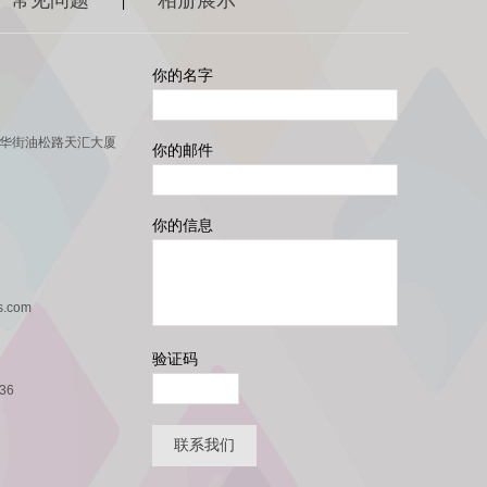
|
你的名字
龙华街油松路天汇大厦
你的邮件
你的信息
s.com
验证码
36