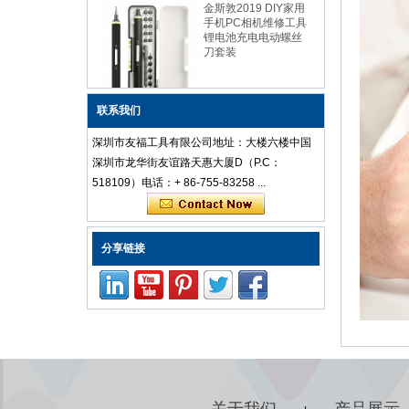
手机PC相机维修工具
锂电池充电电动螺丝
刀套装
中国廉价骰子专业防
联系我们
静电不锈钢镊子设置
为便携式笔记本电脑
深圳市友福工具有限公司地址：大楼六楼中国
维修
深圳市龙华街友谊路天惠大厦D（P.C：
518109）电话：+ 86-755-83258 ...
Kingsdun 112合1多
功能磁性专业家用螺
分享链接
丝刀套装维修电脑工
具套装
ED-80625 25件精密
螺丝刀套装撬工具套
装维修套件，适用于
iPhone和小型电子产
品
关于我们
产品展示