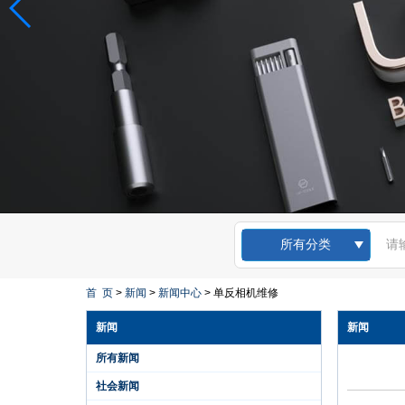
所有分类
Kingsdun 12pcs磁性
首 页
>
新闻
>
新闻中心
>
单反相机维修
螺丝刀套装开槽Torx
十字螺丝刀笔记本电
脑手机维修
新闻
新闻
所有新闻
社会新闻
金斯敦2019 DIY家用