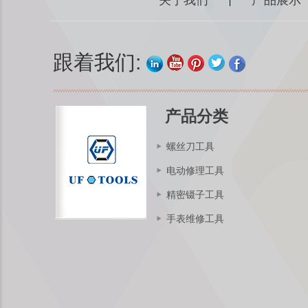
|
Kingsdun 2.5X 4X
LED辅助手柄夹具
跟着我们:
LED放大镜烙铁支架
放大镜焊接返修修理
架工具
产品分类
金士顿充电式电动螺
丝刀套装8Pcs充电可
螺丝刀工具
调扭矩电动维修工具
套装
电动修理工具
精密镊子工具
手表维修工具