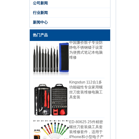
手机PC相机维修工具
公司新闻
锂电池充电电动螺丝
刀套装
行业新闻
新闻中心
热门产品
中国廉价骰子专业防
静电不锈钢镊子设置
为便携式笔记本电脑
维修
Kingsdun 112合1多
功能磁性专业家用螺
丝刀套装维修电脑工
具套装
ED-80625 25件精密
螺丝刀套装撬工具套
装维修套件，适用于
iPhone和小型电子产
品