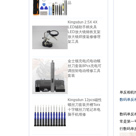
Kingsdun 2.5X 4X
LED辅助手柄夹具
LED放大镜烙铁支架
放大镜焊接返修修理
架工具
金士顿充电式电动螺
丝刀套装8Pcs充电可
调扭矩电动维修工具
套装
单反相机
Kingsdun 12pcs磁性
螺丝刀套装开槽Torx
数码单反
十字螺丝刀笔记本电
脑手机维修
数码单反
常是第一号
行数码单
金斯敦2019 DIY家用