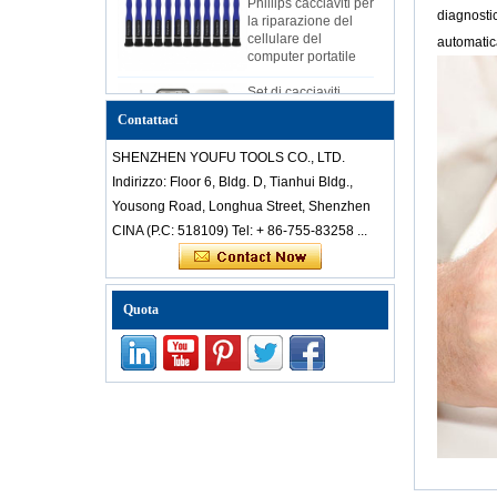
la riparazione del
diagnostic
cellulare del
computer portatile
automatica
Set di cacciaviti
elettrici Kingsdun
2019 telefono di
Contattaci
casa fai-da-te PC
riparazione batteria
SHENZHEN YOUFU TOOLS CO., LTD.
al litio ricarica
batteria elettrica
Indirizzo: Floor 6, Bldg. D, Tianhui Bldg.,
Yousong Road, Longhua Street, Shenzhen
Set di pinzette-
CINA (P.C: 518109) Tel: + 86-755-83258 ...
cinesi-economici-
professionali-anti-
statici-in-acciaio-
acciaio-per-
riparazione-laptop-
Quota
mobile-to
Kingsdun 112 in 1 kit
di strumenti per
computer di
riparazione set di
cacciaviti magnetici
professionali
multifunzione