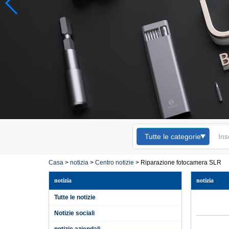
Tutte le categorie
Kingsdun 12pcs
cacciavite magnetico
Casa
>
notizia
>
Centro notizie
>
Riparazione fotocamera SLR
set cacciaviti Torx
Phillips cacciaviti per
notizia
notizia
la riparazione del
cellulare del
Tutte le notizie
computer portatile
Notizie sociali
Set di cacciaviti
elettrici Kingsdun
notizie aziendali