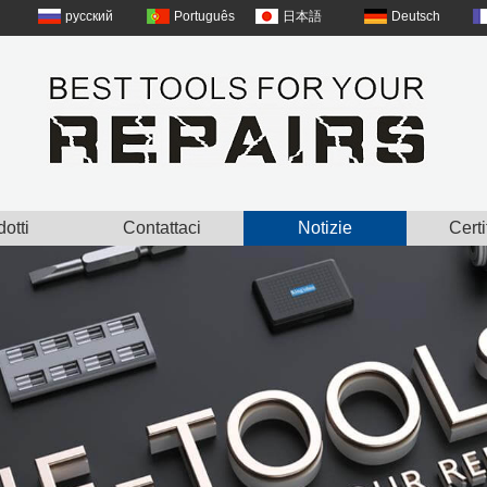
русский
Português
日本語
Deutsch
otti
Contattaci
Notizie
Certi