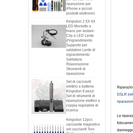
iPhone e piccoli
prodotti elettronici
Kingsdun 2.5X 4X
LED Morsetto a
mano per aiutare
Clip a LED Lente
d'ingrandimento
Supporto per
saldatore Lente di
ingrandimento
Saldatura
Rilavorazione
Strumenti di
riparazione
Set di cacciaviti
elettrici a batteria
Kingsdun 8 pezzi
Riparazi
Set di strumenti di
DSLR (refl
riparazione elettrici a
coppia regolabile di
riparazion
ricarica
Kingsdun 12pcs
Le riparaz
cacciavite magnetico
fotocamer
set cacciaviti Torx
Phillips cacciaviti per
danneggiat