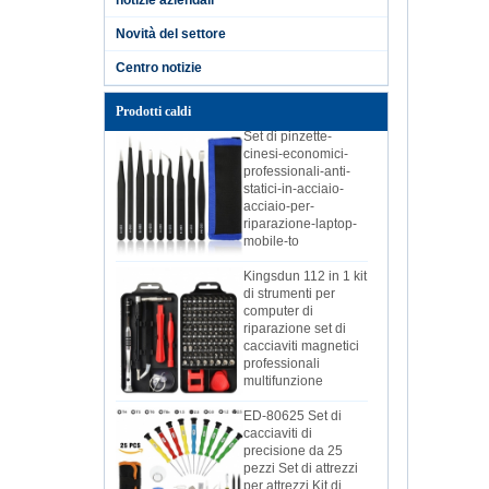
2019 telefono di
casa fai-da-te PC
Novità del settore
riparazione batteria
al litio ricarica
Centro notizie
batteria elettrica
Prodotti caldi
Set di pinzette-
cinesi-economici-
professionali-anti-
statici-in-acciaio-
acciaio-per-
riparazione-laptop-
mobile-to
Kingsdun 112 in 1 kit
di strumenti per
computer di
riparazione set di
cacciaviti magnetici
professionali
multifunzione
ED-80625 Set di
cacciaviti di
precisione da 25
pezzi Set di attrezzi
per attrezzi Kit di
riparazione per