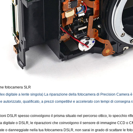
one fotocamera SLR
ex digitale a lente singola) La riparazione della fotocamera di Precision Camera è 
e autorizzato, qualificato, a prezzi competitivi e accelerato con tempi di consegna r
ioni DSLR spesso coinvolgono il prisma situato nel percorso ottico, lo specchio rifle
a digitale o DSLR, le riparazioni che coinvolgono il sensore di immagine CCD o CM
e o danneggiate nella tua fotocamera DSLR, non sarai in grado di scattare le foto c