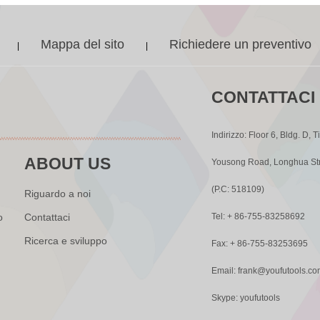
Mappa del sito
Richiedere un preventivo
|
|
CONTATTACI
Indirizzo: Floor 6, Bldg. D, T
ABOUT US
Yousong Road, Longhua St
(P.C: 518109)
Riguardo a noi
o
Contattaci
Tel: + 86-755-83258692
Ricerca e sviluppo
Fax: + 86-755-83253695
Email:
frank@youfutools.co
Skype: youfutools