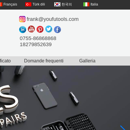
Français
Türk dili
한국의
Italia
frank@youfutools.com
0755-86868868
18279852639
ficato
Domande frequenti
Galleria