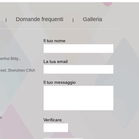
Domande frequenti
Galleria
|
|
Il tuo nome
ianhui Bldg.,
La tua email
reet, Shenzhen CINA
Il tuo messaggio
m
Verificare