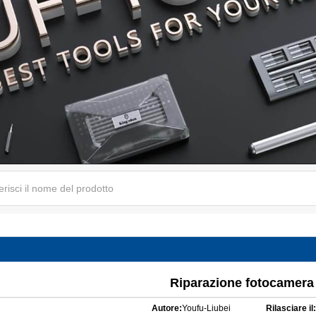
Riparazione fotocamera
Autore:
Youfu-Liubei
Rilasciare il: