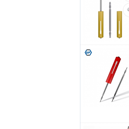
の25個の精密スクリ
ュードライバーセッ
トのてこツールセッ
ト修理キット
Kingsdun 2.5X 4X
LEDハンドクリップ
クランプLED虫眼鏡
はんだごてスタンド
拡大鏡溶接リワーク
修理ホルダーツール
Kingsdunコードレス
電動スクリュードラ
イバーセット8個の
充電調節可能なトル
ク電動修理ツールセ
ット