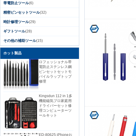
帯電話修理
帯電防止ツール
(6)
Kingsdun 2019 DIY
精密ピンセットツール
(32)
家庭用電話PCカメラ
修理ツールリチウム
時計修理ツール
(29)
電池充電電動ドライ
ギフトツール
(28)
バーセット
その他の補助ツール
(15)
中国の安いダイスプ
ホット製品
ロフェッショナル帯
電防止ステンレス鋼
ピンセットセットモ
バイルラップトップ
修理
Kingsdun 112 in 1多
機能磁気プロ家庭用
ドライバーセット修
理コンピューターツ
ールキット
ED-80625 iPhoneお
よび小型電子製品用