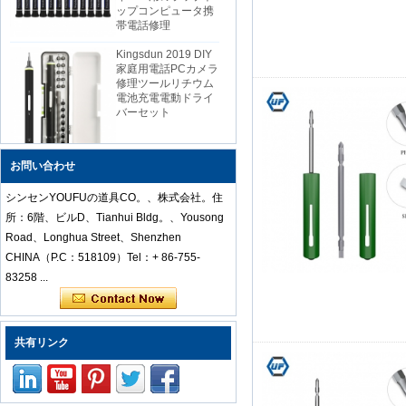
帯電話修理
Kingsdun 2019 DIY
家庭用電話PCカメラ
修理ツールリチウム
電池充電電動ドライ
バーセット
中国の安いダイスプ
お問い合わせ
ロフェッショナル帯
電防止ステンレス鋼
ピンセットセットモ
シンセンYOUFUの道具CO。、株式会社。住
バイルラップトップ
所：6階、ビルD、Tianhui Bldg。、Yousong
修理
Road、Longhua Street、Shenzhen
CHINA（P.C：518109）Tel：+ 86-755-
Kingsdun 112 in 1多
83258 ...
機能磁気プロ家庭用
ドライバーセット修
理コンピューターツ
ールキット
共有リンク
ED-80625 iPhoneお
よび小型電子製品用