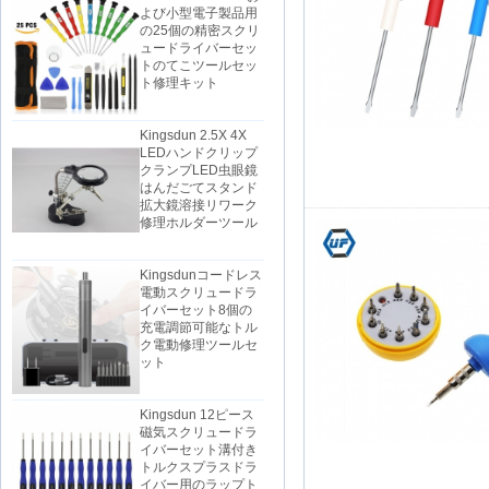
の25個の精密スクリ
ュードライバーセッ
トのてこツールセッ
ト修理キット
Kingsdun 2.5X 4X
LEDハンドクリップ
クランプLED虫眼鏡
はんだごてスタンド
拡大鏡溶接リワーク
修理ホルダーツール
Kingsdunコードレス
電動スクリュードラ
イバーセット8個の
充電調節可能なトル
ク電動修理ツールセ
ット
Kingsdun 12ピース
磁気スクリュードラ
イバーセット溝付き
トルクスプラスドラ
イバー用のラップト
ップコンピュータ携