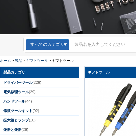
すべてのカテゴリ
ホーム
>
製品
>
ギフトツール
>
ギフトツール
製品カテゴリ
ギフトツール
ドライバーツール
(226)
電気修理ツール
(29)
ハンドツール
(44)
Kingsdun 12ピース
修復ツールキット
(92)
磁気スクリュードラ
イバーセット溝付き
拡大鏡とランプ
(10)
トルクスプラスドラ
イバー用のラップト
楽器と楽器
(26)
ップコンピュータ携