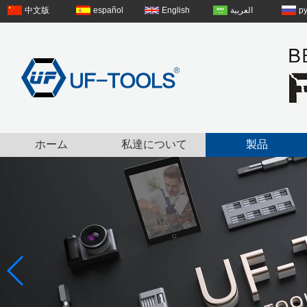
中文版
español
English
العربية
р
ホーム
私達について
製品