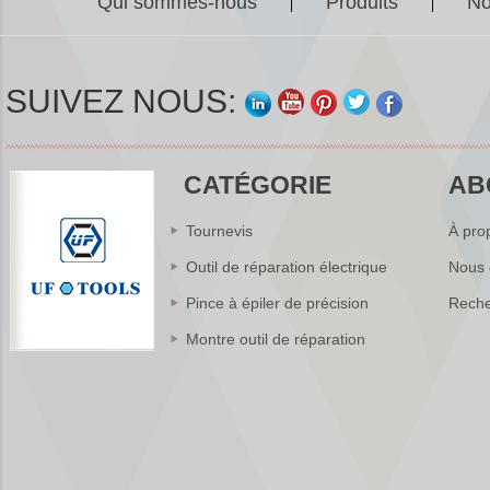
Qui sommes-nous
Produits
No
iPhone et petits
|
|
produits
électroniques
Kingsdun 2.5X 4X
LED Pince À Main
SUIVEZ NOUS:
Clip LED Loupe Fer
À Souder Support
Loupe Soudure
Réparation
Réparation Titulaire
CATÉGORIE
AB
Outils
Jeu de tournevis
Tournevis
À pro
électrique sans fil
Kingsdun 8pcs
Outil de réparation électrique
Nous 
charge outil de
réparation de couple
Pince à épiler de précision
Reche
réglable électrique
Montre outil de réparation