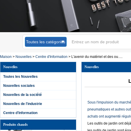
Toutes les catégories
Tournevis
magnétique
Maison
>
Nouvelles
>
Centre d'Information
>
L'avenir du matériel et des ou.....
Kingsdun 12pcs Set
Tournevis
Nouvelles
Nouvelles
cruciformes Torx
pour ordinateur
Toutes les Nouvelles
portable Réparation
L
de téléphone
Nouvelles sociales
portable
Nouvelles de la société
Kingsdun 2019
bricolage téléphone
Sous l'impulsion du marché 
Nouvelles de l'industrie
à domicile PC
pneumatiques et autres outil
caméra outil de
Centre d'Information
réparation batterie
achats ont augmenté réguliè
au lithium charge
Les outils de jardin ont dé
Produits chauds
tournevis électrique
ensemble
les outils de jardin sont é