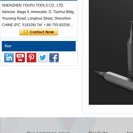
caméra outil de
SHENZHEN YOUFU TOOLS CO., LTD.
réparation batterie
Adresse: étage 6, immeuble. D, Tianhui Bldg.,
au lithium charge
tournevis électrique
Yousong Road, Longhua Street, Shenzhen
ensemble
CHINE (P.C: 518109) Tél: + 86-755-83258 ...
Chinois-pas cher-
dés professionnel-
anti-statique-en-
acier-inoxydable-
Part
pincettes-set-pour-
mobile-laptop-
repair-to
Kingsdun 112 en 1
multi-fonction
magnétique
professionnel
tournevis ménager
réparation kit trousse
à outils
ED-80625 Ensemble
de tournevis de
précision de 25
pièces, kit de
réparation pour outil
de levier pour