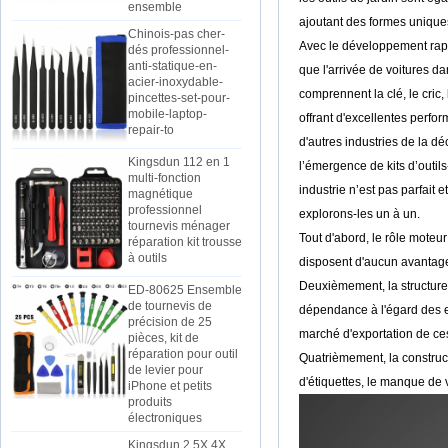
ajoutant des formes uniques 
Chinois-pas cher-
dés professionnel-
Avec le développement rapid
anti-statique-en-
que l'arrivée de voitures d
acier-inoxydable-
pincettes-set-pour-
comprennent la clé, le cric, l
mobile-laptop-
offrant d'excellentes perfor
repair-to
d'autres industries de la dé
Kingsdun 112 en 1
l’émergence de kits d’outi
multi-fonction
magnétique
industrie n’est pas parfait
professionnel
explorons-les un à un.
tournevis ménager
réparation kit trousse
Tout d'abord, le rôle moteur
à outils
disposent d'aucun avantage 
ED-80625 Ensemble
Deuxièmement, la structure 
de tournevis de
dépendance à l'égard des ex
précision de 25
pièces, kit de
marché d'exportation de ces
réparation pour outil
Quatrièmement, la construct
de levier pour
iPhone et petits
d'étiquettes, le manque de vi
produits
électroniques
Kingsdun 2.5X 4X