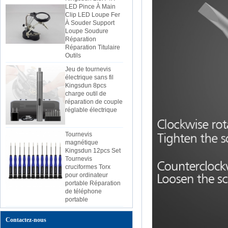
LED Pince À Main
Clip LED Loupe Fer
À Souder Support
Loupe Soudure
Réparation
Réparation Titulaire
Outils
Jeu de tournevis
électrique sans fil
Kingsdun 8pcs
charge outil de
réparation de couple
réglable électrique
Tournevis
magnétique
Kingsdun 12pcs Set
Tournevis
cruciformes Torx
pour ordinateur
portable Réparation
de téléphone
portable
Kingsdun 2019
bricolage téléphone
Contactez-nous
à domicile PC