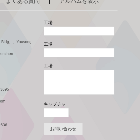
よくある質問
アルバムを表示
|
工場
Bldg。、Yousong
工場
henzhen
工場
3695
com
キャプチャ
9636