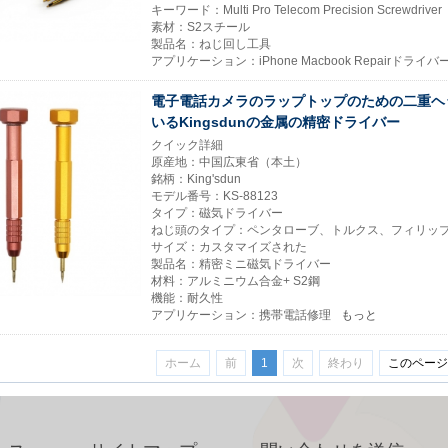
キーワード：Multi Pro Telecom Precision Screwdriver
素材：S2スチール
製品名：ねじ回し工具
アプリケーション：iPhone Macbook Repairドライバ
電子電話カメラのラップトップのための二重ヘ
いるKingsdunの金属の精密ドライバー
クイック詳細
原産地：中国広東省（本土）
銘柄：King'sdun
モデル番号：KS-88123
タイプ：磁気ドライバー
ねじ頭のタイプ：ペンタローブ、トルクス、フィリッ
サイズ：カスタマイズされた
製品名：精密ミニ磁気ドライバー
材料：アルミニウム合金+ S2鋼
機能：耐久性
アプリケーション：携帯電話修理
もっと
ホーム
前
1
次
終わり
このページ: