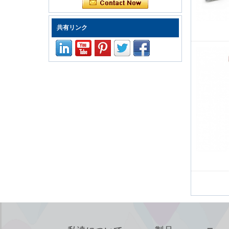
ドライバーセット修
理コンピューターツ
ールキット
共有リンク
ED-80625 iPhoneお
よび小型電子製品用
の25個の精密スクリ
ュードライバーセッ
トのてこツールセッ
ト修理キット
Kingsdun 2.5X 4X
LEDハンドクリップ
クランプLED虫眼鏡
はんだごてスタンド
拡大鏡溶接リワーク
修理ホルダーツール
Kingsdunコードレス
電動スクリュードラ
イバーセット8個の
充電調節可能なトル
ク電動修理ツールセ
ット