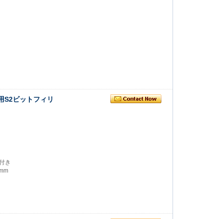
用S2ビットフィリ
付き
5mm