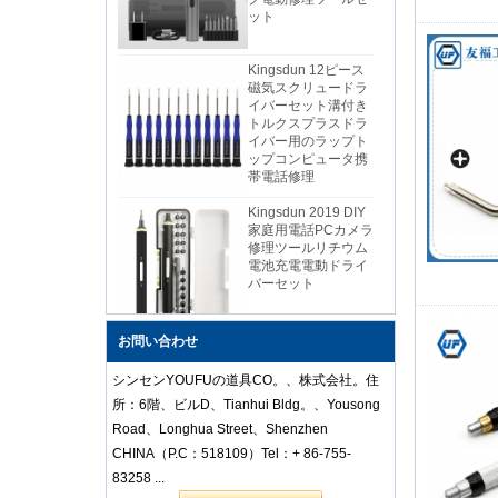
Kingsdun 12ピース
磁気スクリュードラ
イバーセット溝付き
トルクスプラスドラ
イバー用のラップト
ップコンピュータ携
帯電話修理
Kingsdun 2019 DIY
家庭用電話PCカメラ
修理ツールリチウム
電池充電電動ドライ
バーセット
中国の安いダイスプ
お問い合わせ
ロフェッショナル帯
電防止ステンレス鋼
シンセンYOUFUの道具CO。、株式会社。住
ピンセットセットモ
所：6階、ビルD、Tianhui Bldg。、Yousong
バイルラップトップ
修理
Road、Longhua Street、Shenzhen
CHINA（P.C：518109）Tel：+ 86-755-
83258 ...
Kingsdun 112 in 1多
機能磁気プロ家庭用