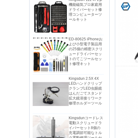
ドライバーセット修
理コンピューターツ
ールキット
ED-80625 iPhoneお
よび小型電子製品用
の25個の精密スクリ
ュードライバーセッ
トのてこツールセッ
ト修理キット
Kingsdun 2.5X 4X
LEDハンドクリップ
クランプLED虫眼鏡
はんだごてスタンド
拡大鏡溶接リワーク
修理ホルダーツール
Kingsdunコードレス
電動スクリュードラ
イバーセット8個の
充電調節可能なトル
ク電動修理ツールセ
ット