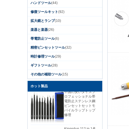
ハンドツール
(44)
修復ツールキット
(92)
Kingsdun 12ピース
磁気スクリュードラ
拡大鏡とランプ
(10)
イバーセット溝付き
トルクスプラスドラ
楽器と楽器
(26)
イバー用のラップト
ップコンピュータ携
帯電防止ツール
(6)
帯電話修理
精密ピンセットツール
(32)
Kingsdun 2019 DIY
家庭用電話PCカメラ
時計修理ツール
(29)
修理ツールリチウム
電池充電電動ドライ
ギフトツール
(28)
バーセット
その他の補助ツール
(15)
ホット製品
中国の安いダイスプ
ロフェッショナル帯
電防止ステンレス鋼
ピンセットセットモ
バイルラップトップ
修理
Kingsdun 112 in 1多
機能磁気プロ家庭用