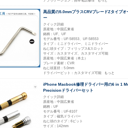
アプリケーション：携帯電話修理
もっと
高品質の5.0mmプラスCRVブレードZタイプ
ー
クイック詳細
原産地：中国広東省
銘柄：UF、UF
モデル番号：UF-58553、UF-58553
タイプ：ミニドライバー、ミニドライバー
ねじ頭タイプ：フィリップス&スロット
サイズ：カスタマイズ、カスタマイズ可能
原産地：中国広東省（本土）
ブレード素材：CVR
ねじ頭直径：5.0mm
ドライバービット：カスタマイズ可能
もっと
iPhone Macbook修理ドライバー用の6 in 1 Mult
Precisionドライバーセット
クイック詳細
原産地：中国広東省
銘柄：UF
モデル番号：UF-8107
タイプ：磁気ドライバー
ねじ頭のタイプ：6ビット
サイズ：142mm