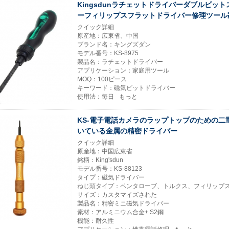
Kingsdunラチェットドライバーダブルビッ
ーフィリップスフラットドライバー修理ツール家
クイック詳細
原産地：広東省、中国
ブランド名：キングズダン
モデル番号：KS-8975
製品名：ラチェットドライバー
アプリケーション：家庭用ツール
MOQ：100ピース
キーワード：磁気ビットドライバー
使用法：毎日
もっと
KS-電子電話カメラのラップトップのための二
いている金属の精密ドライバー
クイック詳細
原産地：中国広東省
銘柄：King'sdun
モデル番号：KS-88123
タイプ：磁気ドライバー
ねじ頭タイプ：ペンタローブ、トルクス、フィリップ
サイズ：カスタマイズされた
製品名：精密ミニ磁気ドライバー
素材：アルミニウム合金+ S2鋼
機能：耐久性