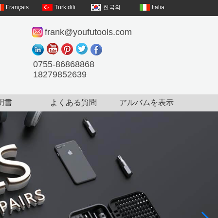
Français
Türk dili
한국의
Italia
frank@youfutools.com
0755-86868868
18279852639
明書
よくある質問
アルバムを表示