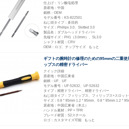
仕上げ：リン酸塩処理
原産地：中国
銘柄：OEM
モデル番号：KS-822501
ねじ頭タイプ：多目的
サイズ：Phillips 3.0、Slotted 3.0
製品名：ダブルヘッドドライバー
先端サイズ：PH1（3.0mm）、SL3.0
シャフト材質：CRV
OEM：ロゴ、チップサイズ
もっと
ギフトの腕時計の修理のための95mmの二重使
ップスの精密ドライバー
クイック詳細
原産地：中国広東省
銘柄：UF、UF
モデル番号：UF-52632、UF-52632
タイプ：精密ドライバー、精密ドライバー
ねじ頭タイプ：フィリップス、フィリップス+スロット
サイズ：0.8 * 95mm 1.2 * 95mm、0.8 * 95mm 1.2 * 9
原産地：中国広東省（本土）
ハンドル素材：PP + TPR
ブレード材質：S2スチール
ロゴ：カスタマイズ可能
もっと