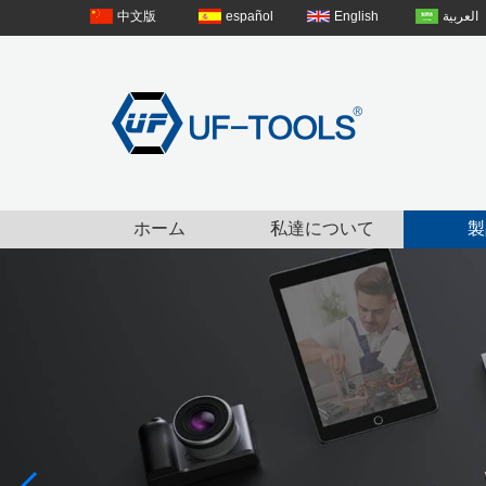
中文版
español
English
العربية
ホーム
私達について
製