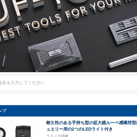
ンプ
耐久性のある手持ち型の拡大鏡ルーペ感嘆符型
ュエリー用の2つのLEDライト付き
クイック詳細