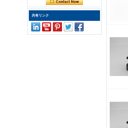
ドライバーセット修
理コンピューターツ
ールキット
共有リンク
ED-80625 iPhoneお
よび小型電子製品用
の25個の精密スクリ
ュードライバーセッ
トのてこツールセッ
ト修理キット
Kingsdun 2.5X 4X
LEDハンドクリップ
クランプLED虫眼鏡
はんだごてスタンド
拡大鏡溶接リワーク
修理ホルダーツール
Kingsdunコードレス
電動スクリュードラ
イバーセット8個の
充電調節可能なトル
ク電動修理ツールセ
ット