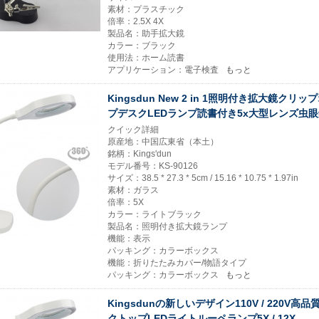
素材：プラスチック
倍率：2.5X 4X
製品名：助手拡大鏡
カラー：ブラック
使用法：ホーム読書
アプリケーション：電子検査
もっと
Kingsdun New 2 in 1照明付き拡大鏡ク
プデスクLEDランプ読書付き5x大型レンズ虫
クイック詳細
原産地：中国広東省（本土）
銘柄：Kings'dun
モデル番号：KS-90126
サイズ：38.5 * 27.3 * 5cm / 15.16 * 10.75 * 1.97in
素材：ガラス
倍率：5X
カラー：ライトブラック
製品名：照明付き拡大鏡ランプ
機能：表示
パッキング：カラーボックス
機能：折りたたみカバー/物語タイプ
パッキング：カラーボックス
もっと
Kingsdunの新しいデザイン110V / 220V
クトップLEDライトルーペランプ5X / 12X