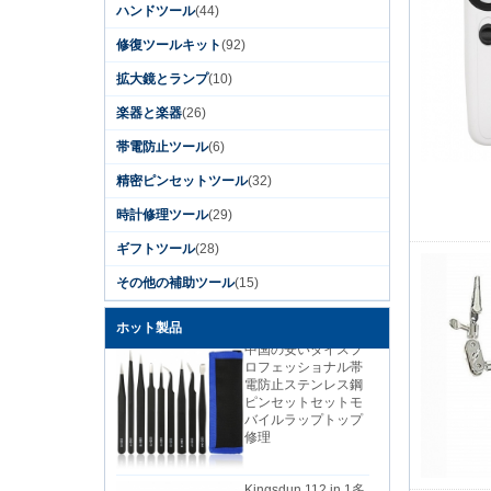
ハンドツール
(44)
修復ツールキット
(92)
Kingsdun 12ピース
磁気スクリュードラ
拡大鏡とランプ
(10)
イバーセット溝付き
トルクスプラスドラ
楽器と楽器
(26)
イバー用のラップト
ップコンピュータ携
帯電防止ツール
(6)
帯電話修理
精密ピンセットツール
(32)
Kingsdun 2019 DIY
家庭用電話PCカメラ
時計修理ツール
(29)
修理ツールリチウム
電池充電電動ドライ
ギフトツール
(28)
バーセット
その他の補助ツール
(15)
ホット製品
中国の安いダイスプ
ロフェッショナル帯
電防止ステンレス鋼
ピンセットセットモ
バイルラップトップ
修理
Kingsdun 112 in 1多
機能磁気プロ家庭用