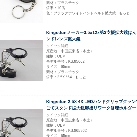
素材：プラスチック
倍率：10倍
色：ブラックホワイトハンドヘルド拡大鏡
もっと
Kingsdunメーカー3.5x12x第3支援拡大鏡は
ンドレンズ拡大鏡
クイック詳細
原産地：中国広東省（本土）
銘柄：OEM
モデル番号：KS.85662
サイズ：65mm
素材：プラスチック
倍率：2.5X / 6X
もっと
Kingsdun 2.5X 4X LEDハンドクリップク
ごてスタンド拡大鏡溶接リワーク修理ホルダー
クイック詳細
原産地：中国広東省（本土）
銘柄：OEM
モデル番号：KS.865962
サイズ：65mm