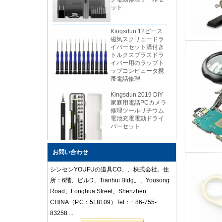
Kingsdun 12ピース
磁気スクリュードラ
イバーセット溝付き
トルクスプラスドラ
イバー用のラップト
ップコンピュータ携
帯電話修理
Kingsdun 2019 DIY
家庭用電話PCカメラ
修理ツールリチウム
電池充電電動ドライ
バーセット
中国の安いダイスプ
お問い合わせ
ロフェッショナル帯
電防止ステンレス鋼
シンセンYOUFUの道具CO。、株式会社。住
ピンセットセットモ
バイルラップトップ
所：6階、ビルD、Tianhui Bldg。、Yousong
修理
Road、Longhua Street、Shenzhen
CHINA（P.C：518109）Tel：+ 86-755-
Kingsdun 112 in 1多
83258 ...
機能磁気プロ家庭用