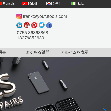
Français
Türk dili
한국의
Italia
frank@youfutools.com
0755-86868868
18279852639
明書
よくある質問
アルバムを表示