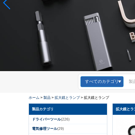
すべてのカテゴリ
ホーム
>
製品
>
拡大鏡とランプ
>
拡大鏡とランプ
製品カテゴリ
拡大鏡とラ
ドライバーツール
(226)
電気修理ツール
(29)