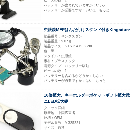
ピースの数：1
バッテリーが含まれていますか：いいえ
バッテリーが必要ですか：いいえ
もっと
虫眼鏡MFPはんだ付けスタンド付きKingsdu
部品番号：キングスダン
製品重量：9.07 g
製品サイズ：5.1 x 2.4 x 3.2 cm
色：黒
スタイル：虫眼鏡
素材：プラスチック
電源タイプ：バッテリー駆動
ピースの数：1
バッテリーを含めるかどうか：しない
バッテリーが必要ですか：はい
もっと
10倍拡大、キーホルダーポケットギフト拡大
ニLED拡大鏡
クイック詳細
原産地：中国広東省
銘柄：OEM
モデル番号：MG25221
サイズ：通常