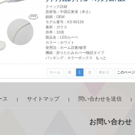
クイック詳細
原産地：中国広東省（本土）
銘柄：OEM
モデル番号：KS-90126
素材：ガラス
倍率：10倍
製品名：LEDルーペ
カラー：ホワイト
使用法：ホーム読書/修理
機能：折りたたみカバー/物語タイプ
パッキング：カラーボックス
もっと
ホーム
前
1
次
終わり
このページ:
ース
サイトマップ
問い合わせを送信
|
|
|
お問い合わせ