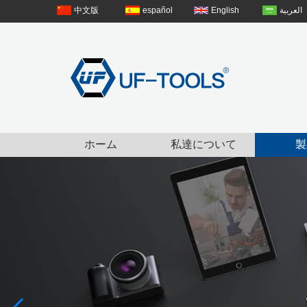
中文版
español
English
العربية
ホーム
私達について
製