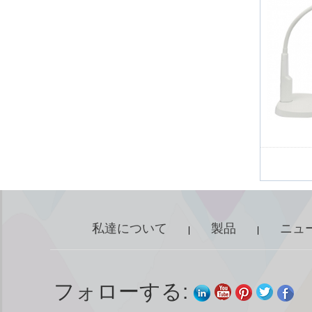
私達について
製品
ニュ
|
|
フォローする: