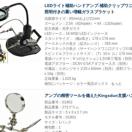
LEDライト補助ハンドアンプ-補助クリップワ
照明付きの重い増幅ガラスブラケット
虫眼鏡サイズ：85mmおよび21mm
ズームイン：2.5X（6Diopter）+ 4X（12Diopter）
拡大表面：光学ガラス
LEDソース：16 MSD LEDインジケータ
スタンドサイズ：（幅x高さ）178 x 178 mm
グースネックの長さ（拡大レンズ）：265 mm
グースネックの長さ（サードハンドワニ口クリップの場合
スピンドルブラケットサイズ：（T）10 x（L）170 mm x
電源バッテリー：4つのセクション1.5V単三電池（別売
電源アダプター：DC6V 0.5Aアダプター入力（別売）
付属品：スポンジサイズ25 x 60mm（別売）;溶剤フ
x 18g（別売）
正味重量：1.025 kg
個別にパッケージ：カラー英語ボックス
もっと
アンプの精密ツールを備えたKingsdun支援ハ
部品番号：01902
製品重量：272グラム
製品サイズ：5 x 3 x 2.7 cm
モデル番号：01902
サイズ：1パック
梱包数：1