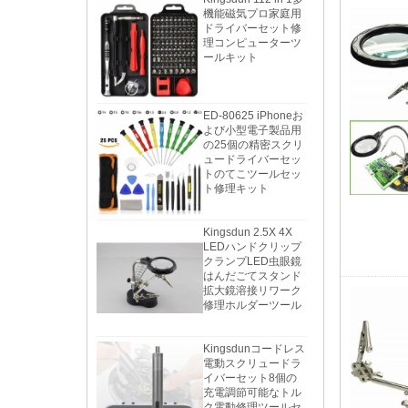
ドライバーセット修
理コンピューターツ
ールキット
ED-80625 iPhoneお
よび小型電子製品用
の25個の精密スクリ
ュードライバーセッ
トのてこツールセッ
ト修理キット
Kingsdun 2.5X 4X
LEDハンドクリップ
クランプLED虫眼鏡
はんだごてスタンド
拡大鏡溶接リワーク
修理ホルダーツール
Kingsdunコードレス
電動スクリュードラ
イバーセット8個の
充電調節可能なトル
ク電動修理ツールセ
ット