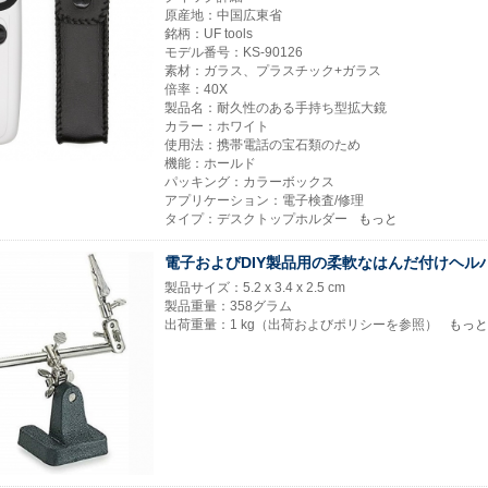
原産地：中国広東省
銘柄：UF tools
モデル番号：KS-90126
素材：ガラス、プラスチック+ガラス
倍率：40X
製品名：耐久性のある手持ち型拡大鏡
カラー：ホワイト
使用法：携帯電話の宝石類のため
機能：ホールド
パッキング：カラーボックス
アプリケーション：電子検査/修理
タイプ：デスクトップホルダー
もっと
電子およびDIY製品用の柔軟なはんだ付けヘル
製品サイズ：5.2 x 3.4 x 2.5 cm
製品重量：358グラム
出荷重量：1 kg（出荷およびポリシーを参照）
もっと